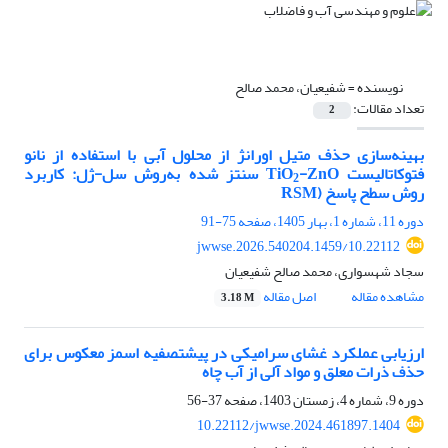
نویسنده =
شفیعیان، محمد صالح
تعداد مقالات:
2
بهینه
سازی حذف متیل اورانژ از محلول‌ آبی با
استفاده از
نانو
فتوکاتالیست
-ZnO
TiO
سنتز شده به
روش سل-ژل: کاربرد
2
روش سطح پاسخ
(
RSM
دوره 11، شماره 1، بهار 1405، صفحه
75-91
10.22112/jwwse.2026.540204.1459
سجاد شهسواری، محمد صالح شفیعیان
مشاهده مقاله
اصل مقاله
3.18 M
ارزیابی عملکرد غشای سرامیکی در پیش‎تصفیه اسمز معکوس برای
حذف ذرات معلق و مواد آلی از آب چاه
دوره 9، شماره 4، زمستان 1403، صفحه
37-56
10.22112/jwwse.2024.461897.1404