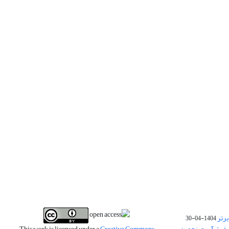
برتر
1404-04-30
فیت آب و پنجمین