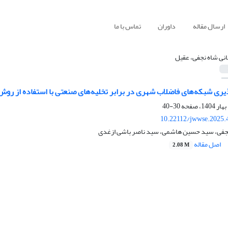
ارسال مقاله
داوران
تماس با ما
انی شاه نجفی، عقیل
بکه‌های فاضلاب شهری در برابر تخلیه‌های صنعتی با استفاده از روش RAMCAP مطالعه موردی: شهر تهرا
30-40
10.22112/jwwse.2025.
نجفی، سید حسین هاشمی، سید ناصر باشی ازغدی
اصل مقاله
2.08 M