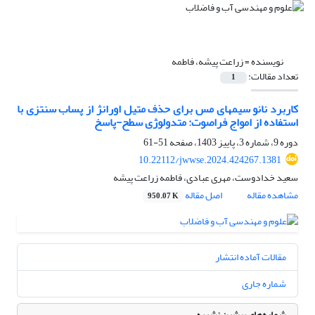
نویسنده =
زراعت پیشه، فاطمه
تعداد مقالات:
1
کاربرد نانو سیمهای مس برای حذف‌ متیل اورانژ از پساب سنتزی با
استفاده از امواج فراصوت: متدولوژی سطح-پاسخ
دوره 9، شماره 3، پاییز 1403، صفحه
51-61
10.22112/jwwse.2024.424267.1381
سعید خدادوست، مهری عبادی، فاطمه زراعت پیشه
مشاهده مقاله
اصل مقاله
950.07 K
مقالات آماده انتشار
شماره جاری
شماره‌های پیشین نشریه