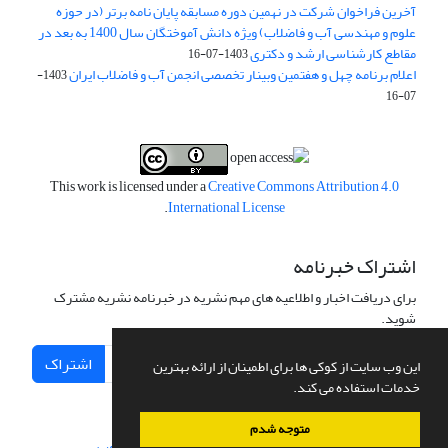
آخرین فراخوان شرکت در نهمین دوره مسابقه پایان نامه برتر (در حوزه
علوم و مهندسی آب و فاضلاب) ویژه دانش آموختگان سال 1400 به بعد در
مقاطع کارشناسی ارشد و دکتری
1403-07-16
اعلام برنامه چهل و هفتمین وبینار تخصصی انجمن آب و فاضلاب ایران
1403-
07-16
This work is licensed under a
Creative Commons Attribution 4.0
.
International License
اشتراک خبرنامه
برای دریافت اخبار و اطلاعیه های مهم نشریه در خبرنامه نشریه مشترک
شوید.
اشتراک
این وب سایت از کوکی ها برای اطمینان از ارائه بهترین
خدمات استفاده می کند.
متوجه شدم
سامانه مدیریت نشریات علمی.
طراحی و پیاده سازی از
سیناوب