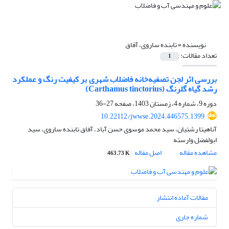
نویسنده =
تابنده ساروی، آفاق
تعداد مقالات:
1
بررسی اثر لجن تصفیه‎‌خانه فاضلاب شهری بر کیفیت رنگ و عملکرد
رشد گیاه گلرنگ (Carthamus tinctorius)
دوره 9، شماره 4، زمستان 1403، صفحه
27-36
10.22112/jwwse.2024.446575.1399
آناهیتا رشتیان، سید محمد موسوی حسن آباد، آفاق تابنده ساروی، سید
ابولفضل وارسته
مشاهده مقاله
اصل مقاله
463.73 K
مقالات آماده انتشار
شماره جاری