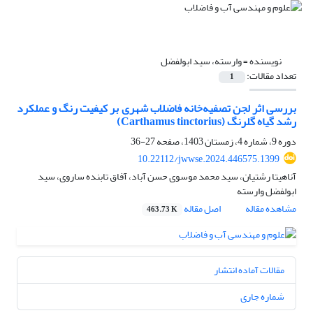
نویسنده =
وارسته، سید ابولفضل
تعداد مقالات:
1
بررسی اثر لجن تصفیه‎‌خانه فاضلاب شهری بر کیفیت رنگ و عملکرد
رشد گیاه گلرنگ (Carthamus tinctorius)
دوره 9، شماره 4، زمستان 1403، صفحه
27-36
10.22112/jwwse.2024.446575.1399
آناهیتا رشتیان، سید محمد موسوی حسن آباد، آفاق تابنده ساروی، سید
ابولفضل وارسته
مشاهده مقاله
اصل مقاله
463.73 K
مقالات آماده انتشار
شماره جاری