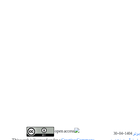
برتر
1404-04-30
فیت آب و پنجمین