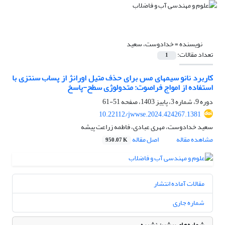
نویسنده =
خدادوست، سعید
تعداد مقالات:
1
کاربرد نانو سیمهای مس برای حذف‌ متیل اورانژ از پساب سنتزی با
استفاده از امواج فراصوت: متدولوژی سطح-پاسخ
دوره 9، شماره 3، پاییز 1403، صفحه
51-61
10.22112/jwwse.2024.424267.1381
سعید خدادوست، مهری عبادی، فاطمه زراعت پیشه
مشاهده مقاله
اصل مقاله
950.07 K
مقالات آماده انتشار
شماره جاری
شماره‌های پیشین نشریه