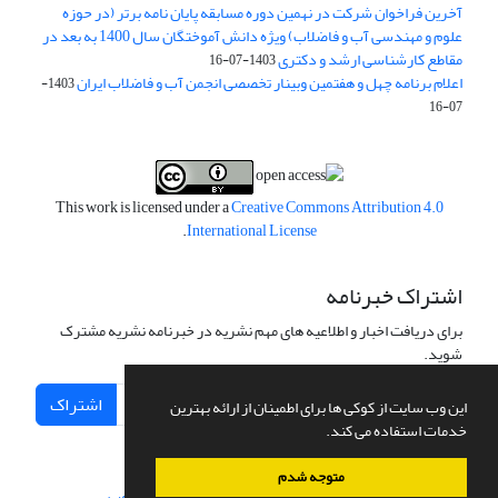
آخرین فراخوان شرکت در نهمین دوره مسابقه پایان نامه برتر (در حوزه
علوم و مهندسی آب و فاضلاب) ویژه دانش آموختگان سال 1400 به بعد در
مقاطع کارشناسی ارشد و دکتری
1403-07-16
اعلام برنامه چهل و هفتمین وبینار تخصصی انجمن آب و فاضلاب ایران
1403-
07-16
This work is licensed under a
Creative Commons Attribution 4.0
.
International License
اشتراک خبرنامه
برای دریافت اخبار و اطلاعیه های مهم نشریه در خبرنامه نشریه مشترک
شوید.
اشتراک
این وب سایت از کوکی ها برای اطمینان از ارائه بهترین
خدمات استفاده می کند.
متوجه شدم
سامانه مدیریت نشریات علمی.
طراحی و پیاده سازی از
سیناوب