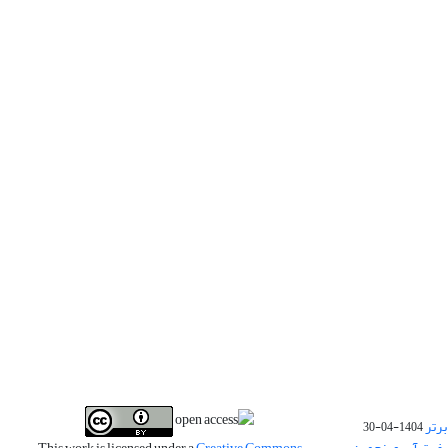
برتر
1404-04-30
فیت آب و پنجمین