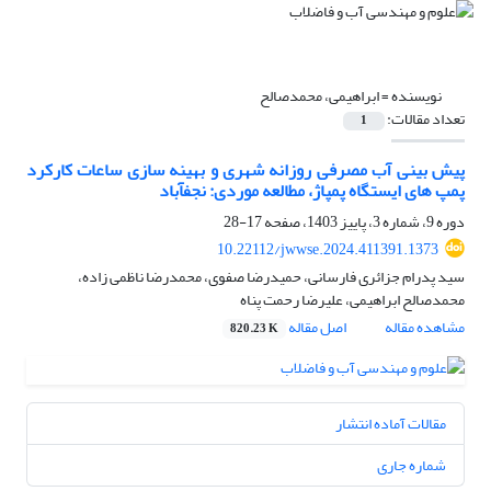
نویسنده =
ابراهیمی، محمدصالح
تعداد مقالات:
1
پیش بینی آب مصرفی روزانه شهری و بهینه سازی ساعات کارکرد
پمپ های ایستگاه‌ پمپاژ، مطالعه موردی: نجف‎آباد
دوره 9، شماره 3، پاییز 1403، صفحه
17-28
10.22112/jwwse.2024.411391.1373
سید پدرام جزائری فارسانی، حمیدرضا صفوی، محمدرضا ناظمی زاده،
محمدصالح ابراهیمی، علیرضا رحمت پناه
مشاهده مقاله
اصل مقاله
820.23 K
مقالات آماده انتشار
شماره جاری