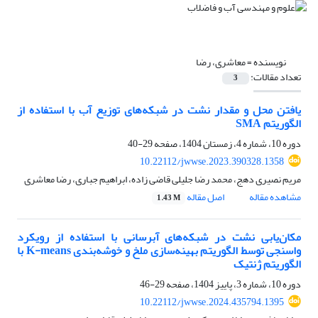
نویسنده =
معاشری، رضا
تعداد مقالات:
3
یافتن محل و مقدار نشت در شبکه‌های توزیع آب با استفاده از
الگوریتم SMA
دوره 10، شماره 4، زمستان 1404، صفحه
29-40
10.22112/jwwse.2023.390328.1358
مریم نصیری دهج، محمد رضا جلیلی قاضی زاده، ابراهیم جباری، رضا معاشری
مشاهده مقاله
اصل مقاله
1.43 M
مکان‌یابی نشت در شبکه‌های آبرسانی با استفاده از رویکرد
واسنجی توسط الگوریتم بهینه‌سازی ملخ و خوشه‌بندی K-means با
الگوریتم ژنتیک
دوره 10، شماره 3، پاییز 1404، صفحه
29-46
10.22112/jwwse.2024.435794.1395