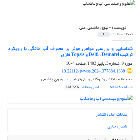
نویسنده =
نبوی چاشمی، علی
تعداد مقالات:
1
شناسایی و بررسی عوامل موثر بر مصرف آب خانگی با رویکرد
ترکیب Delfi ، Dematel و Topsis فازی
دوره 9، شماره 3، پاییز 1403، صفحه
4-16
10.22112/jwwse.2024.377884.1338
حبیب اله داداشی دیوکلایی، علی ثریایی، علی نبوی چاشمی
مشاهده مقاله
اصل مقاله
658.72 K
مقالات آماده انتشار
شماره جاری
شماره‌های پیشین نشریه