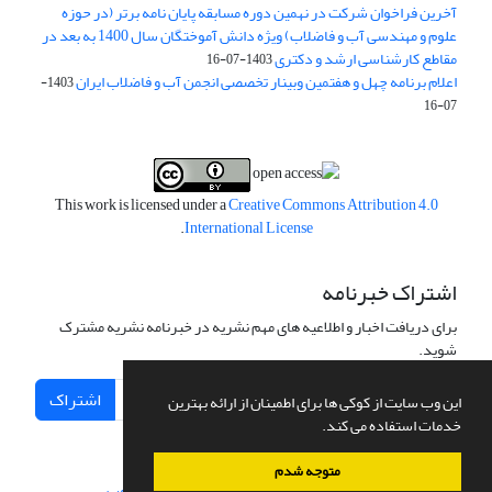
آخرین فراخوان شرکت در نهمین دوره مسابقه پایان نامه برتر (در حوزه
علوم و مهندسی آب و فاضلاب) ویژه دانش آموختگان سال 1400 به بعد در
مقاطع کارشناسی ارشد و دکتری
1403-07-16
اعلام برنامه چهل و هفتمین وبینار تخصصی انجمن آب و فاضلاب ایران
1403-
07-16
This work is licensed under a
Creative Commons Attribution 4.0
.
International License
اشتراک خبرنامه
برای دریافت اخبار و اطلاعیه های مهم نشریه در خبرنامه نشریه مشترک
شوید.
اشتراک
این وب سایت از کوکی ها برای اطمینان از ارائه بهترین
خدمات استفاده می کند.
متوجه شدم
سامانه مدیریت نشریات علمی.
طراحی و پیاده سازی از
سیناوب