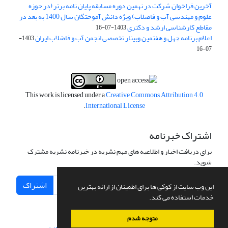
آخرین فراخوان شرکت در نهمین دوره مسابقه پایان نامه برتر (در حوزه
علوم و مهندسی آب و فاضلاب) ویژه دانش آموختگان سال 1400 به بعد در
مقاطع کارشناسی ارشد و دکتری
1403-07-16
اعلام برنامه چهل و هفتمین وبینار تخصصی انجمن آب و فاضلاب ایران
1403-
07-16
This work is licensed under a
Creative Commons Attribution 4.0
.
International License
اشتراک خبرنامه
برای دریافت اخبار و اطلاعیه های مهم نشریه در خبرنامه نشریه مشترک
شوید.
اشتراک
این وب سایت از کوکی ها برای اطمینان از ارائه بهترین
خدمات استفاده می کند.
متوجه شدم
سامانه مدیریت نشریات علمی.
طراحی و پیاده سازی از
سیناوب