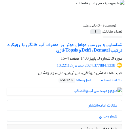
نویسنده =
ثریایی، علی
تعداد مقالات:
1
شناسایی و بررسی عوامل موثر بر مصرف آب خانگی با رویکرد
ترکیب Delfi ، Dematel و Topsis فازی
دوره 9، شماره 3، پاییز 1403، صفحه
4-16
10.22112/jwwse.2024.377884.1338
حبیب اله داداشی دیوکلایی، علی ثریایی، علی نبوی چاشمی
مشاهده مقاله
اصل مقاله
658.72 K
مقالات آماده انتشار
شماره جاری
شماره‌های پیشین نشریه