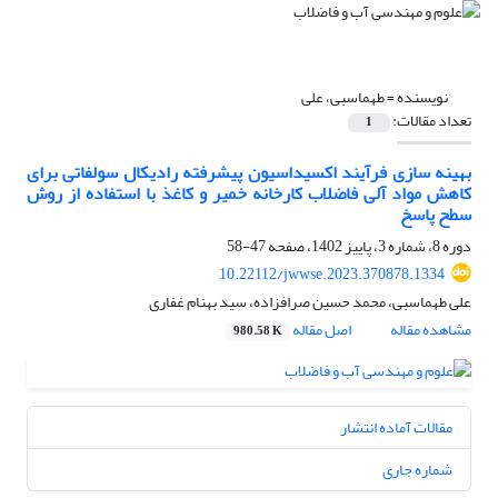
نویسنده =
طهماسبی، علی
تعداد مقالات:
1
بهینه سازی فرآیند اکسیداسیون پیشرفته رادیکال سولفاتی برای
کاهش مواد آلی فاضلاب کارخانه خمیر و کاغذ با استفاده از روش
سطح پاسخ
دوره 8، شماره 3، پاییز 1402، صفحه
47-58
10.22112/jwwse.2023.370878.1334
علی طهماسبی، محمد حسین صرافزاده، سید بهنام غفاری
مشاهده مقاله
اصل مقاله
980.58 K
مقالات آماده انتشار
شماره جاری