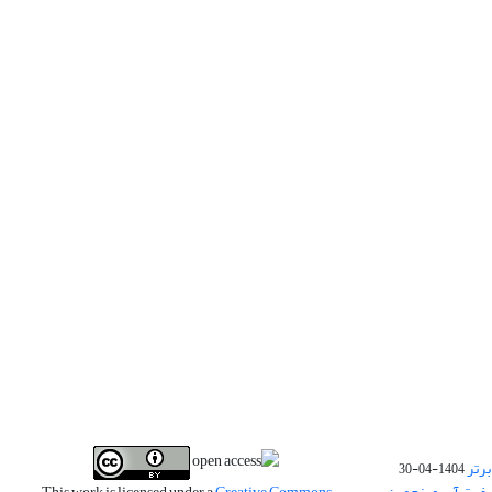
برتر
1404-04-30
فیت آب و پنجمین