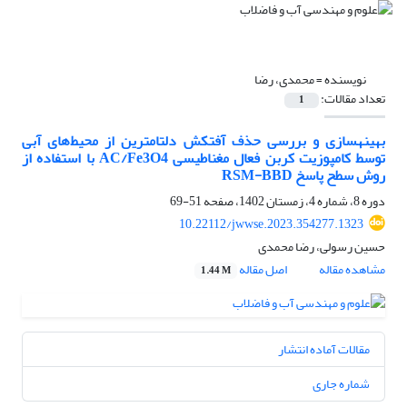
نویسنده =
محمدی، رضا
تعداد مقالات:
1
بهینه‎سازی و بررسی حذف آفت‎کش دلتامترین از محیط‌های آبی
توسط کامپوزیت کربن فعال مغناطیسی AC/Fe3O4 با استفاده از
روش سطح پاسخ RSM-BBD
دوره 8، شماره 4، زمستان 1402، صفحه
51-69
10.22112/jwwse.2023.354277.1323
حسین رسولی، رضا محمدی
مشاهده مقاله
اصل مقاله
1.44 M
مقالات آماده انتشار
شماره جاری