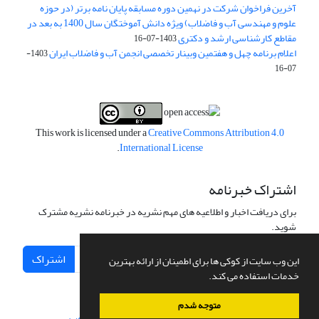
آخرین فراخوان شرکت در نهمین دوره مسابقه پایان نامه برتر (در حوزه
علوم و مهندسی آب و فاضلاب) ویژه دانش آموختگان سال 1400 به بعد در
مقاطع کارشناسی ارشد و دکتری
1403-07-16
اعلام برنامه چهل و هفتمین وبینار تخصصی انجمن آب و فاضلاب ایران
1403-
07-16
This work is licensed under a
Creative Commons Attribution 4.0
.
International License
اشتراک خبرنامه
برای دریافت اخبار و اطلاعیه های مهم نشریه در خبرنامه نشریه مشترک
شوید.
اشتراک
این وب سایت از کوکی ها برای اطمینان از ارائه بهترین
خدمات استفاده می کند.
متوجه شدم
سامانه مدیریت نشریات علمی.
طراحی و پیاده سازی از
سیناوب