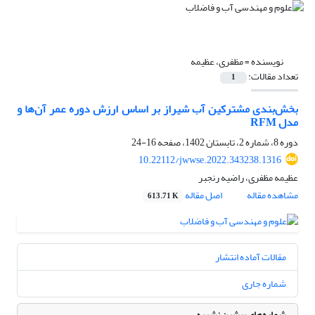
نویسنده =
مظفری، عظیمه
تعداد مقالات:
1
بخش‌بندی مشترکین آب شیراز بر اساس ارزش دوره عمر آن‌ها و
مدل RFM
دوره 8، شماره 2، تابستان 1402، صفحه
16-24
10.22112/jwwse.2022.343238.1316
عظیمه مظفری، راضیه رنجبر
مشاهده مقاله
اصل مقاله
613.71 K
مقالات آماده انتشار
شماره جاری
شماره‌های پیشین نشریه