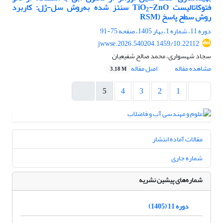
فتوکاتالیست
-ZnO
TiO
سنتز شده به
روش سل-ژل: کاربرد
2
روش سطح پاسخ
(
RSM
دوره 11، شماره 1، بهار 1405، صفحه
75-91
10.22112/jwwse.2026.540204.1459
سجاد شهسواری، محمد صالح شفیعیان
مشاهده مقاله
اصل مقاله
3.18 M
5
4
3
2
1
مقالات آماده انتشار
شماره جاری
شماره‌های پیشین نشریه
دوره 11 (1405)