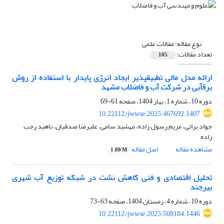
نوع مقاله:
مقالات علمی
تعداد مقالات:
105
ارائه مدل مالی تطبیق‎پذیر ایجاد انرژی پایدار با استفاده از روش
برق‎آبی در شرکت آب و فاضلاب مشهد
دوره 10، شماره 1، بهار 1404، صفحه
61-69
10.22112/jwwse.2025.467692.1407
جواد براتی، مریم رسول زاده، مهشید سامی، علیرضا صدقیان، ناهید رجب
زاده
مشاهده مقاله
اصل مقاله
1.08 M
تحلیل اقتصادی و فنی کاهش نشت در شبکه‌ توزیع آب شهری
بیرجند
دوره 10، شماره 4، زمستان 1404، صفحه
63-73
10.22112/jwwse.2025.508184.1446