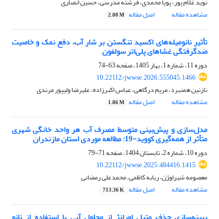
نوید غلام پور، پویا محمدی، فرشته مدرسی، حسین انصاری
مشاهده مقاله
اصل مقاله
2.08 M
تأثیر نانومیله‌های اکسید تنگستن بر شار آب، دفع نمک و خاصیت
ضدگرفتگی غشاهای پلی‌اتر سولفون
دوره 11، شماره 1، بهار 1405، صفحه
63-74
10.22112/jwwse.2026.555045.1466
نازنین همنبرد، مریم درگاهی، عباس اکبرزاده، علیرضا ولیپور مرندی
مشاهده مقاله
اصل مقاله
1.86 M
مدل‌سازی و پیش‌بینی متوسط مصرف آب هر واحد خانگی شهری
متأثر از همه‌گیری کووید-19: مطالعه موردی استان مازندران
دوره 10، شماره 2، تابستان 1404، صفحه
71-79
10.22112/jwwse.2025.484416.1415
معصومه شیراوژن، ربابه کاظمی، محمدعلی رمضانی
مشاهده مقاله
اصل مقاله
713.36 K
بهینه
سازی حذف متیل اورانژ از محلول‌ آبی با
استفاده از
نانو