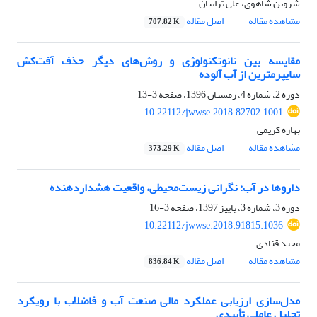
شروین شاهوی، علی ترابیان
مشاهده مقاله
اصل مقاله
707.82 K
مقایسه بین نانوتکنولوژی و روش‌های دیگر حذف آفت‌کش
سایپرمترین از آب آلوده
دوره 2، شماره 4، زمستان 1396، صفحه
3-13
10.22112/jwwse.2018.82702.1001
بهاره کریمی
مشاهده مقاله
اصل مقاله
373.29 K
داروها در آب: نگرانی زیست‌محیطی، واقعیت هشدار‌دهنده
دوره 3، شماره 3، پاییز 1397، صفحه
3-16
10.22112/jwwse.2018.91815.1036
مجید قنادی
مشاهده مقاله
اصل مقاله
836.84 K
مدل‌سازی ارزیابی عملکرد مالی صنعت آب و فاضلاب با رویکرد
تحلیل عاملی تأییدی