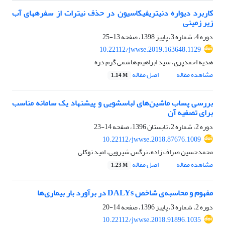
کاربرد دیواره دنیتریفیکاسیون در حذف نیترات از سفره‎های آب
زیر زمینی
دوره 4، شماره 3، پاییز 1398، صفحه
13-25
10.22112/jwwse.2019.163648.1129
هدیه احمدپری، سید ابراهیم هاشمی گرم دره
مشاهده مقاله
اصل مقاله
1.14 M
بررسی پساب ماشین‌های لباسشویی و پیشنهاد یک سامانه مناسب
برای تصفیه آن
دوره 2، شماره 2، تابستان 1396، صفحه
14-23
10.22112/jwwse.2018.87676.1009
محمدحسین صراف زاده، نرگس شیرویی، امید توکلی
مشاهده مقاله
اصل مقاله
1.23 M
مفهوم و محاسبه‌ی شاخص DALYs در برآورد بار بیماری‌ها
دوره 2، شماره 3، پاییز 1396، صفحه
14-20
10.22112/jwwse.2018.91896.1035