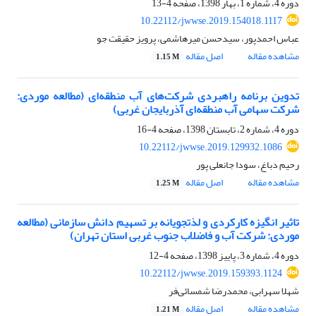
دوره 4، شماره 1، بهار 1398، صفحه
4-13
10.22112/jwwse.2019.154018.1117
عباس احمدپور، سیدحسن میرهاشمی، پرویز حقیقت جو
مشاهده مقاله
اصل مقاله
1.15 M
تدوین برنامه راهبردی شرکت‌های آب منطقه‌ای (مطالعه موردی:
شرکت سهامی آب منطقه‌ای آذربایجان غربی)
دوره 4، شماره 2، تابستان 1398، صفحه
4-16
10.22112/jwwse.2019.129932.1086
رحیم دباغ، سودا جانعلی پور
مشاهده مقاله
اصل مقاله
1.25 M
تاثیر انگیزه کارکردی و لذت‎جویانه بر تسهیم دانش سازمانی (مطالعه
موردی: شرکت آب و فاضلاب جنوب غربی استان تهران)
دوره 4، شماره 3، پاییز 1398، صفحه
4-12
10.22112/jwwse.2019.159393.1124
شهلا سهرابی، محمدرضا شمسائی‌فر
مشاهده مقاله
اصل مقاله
1.21 M