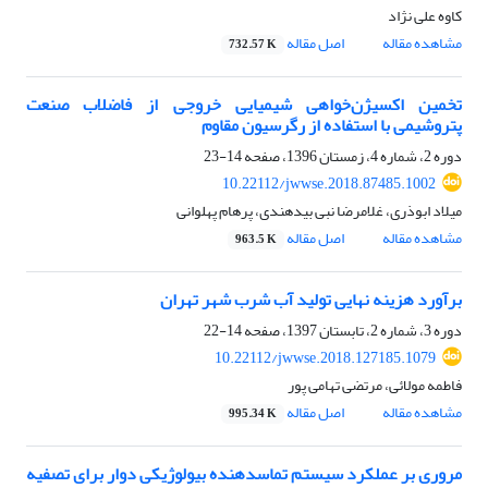
کاوه علی نژاد
مشاهده مقاله
اصل مقاله
732.57 K
تخمین اکسیژن‌خواهی شیمیایی خروجی از فاضلاب صنعت
پتروشیمی با استفاده از رگرسیون مقاوم
دوره 2، شماره 4، زمستان 1396، صفحه
14-23
10.22112/jwwse.2018.87485.1002
میلاد ابوذری، غلامرضا نبی بیدهندی، پرهام پهلوانی
مشاهده مقاله
اصل مقاله
963.5 K
برآورد هزینه نهایی تولید آب شرب شهر تهران
دوره 3، شماره 2، تابستان 1397، صفحه
14-22
10.22112/jwwse.2018.127185.1079
فاطمه مولائی، مرتضی تهامی پور
مشاهده مقاله
اصل مقاله
995.34 K
مروری بر عملکرد سیستم تماس‎دهنده بیولوژیکی دوار برای تصفیه