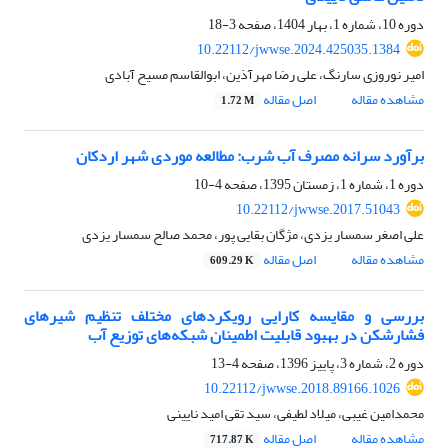
دوره 10، شماره 1، بهار 1404، صفحه
3-18
10.22112/jwwse.2024.425035.1384
امیر نوروزی سارنگ، علی رضا مهرآذین، ابوالقاسم مسیح آبادی
مشاهده مقاله
اصل مقاله
1.72 M
برآورد سرانه مصرف آب شرب: مطالعه موردی شهر اردکان
دوره 1، شماره 1، زمستان 1395، صفحه
4-10
10.22112/jwwse.2017.51043
علی اصغر سمسار یزدی، مژگان بقایی پور، محمد صالح سمسار یزدی
مشاهده مقاله
اصل مقاله
609.29 K
بررسی و مقایسه کارایی رویکردهای مختلف تنظیم شیرهای
فشارشکن در بهبود قابلیت اطمینان شبکه‌های توزیع آب
دوره 2، شماره 3، پاییز 1396، صفحه
4-13
10.22112/jwwse.2018.89166.1026
محمدامین غیبی، میلاد لطیفی، سید تقی امید نایینی
مشاهده مقاله
اصل مقاله
717.87 K