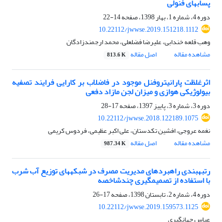
پساب‎های فنولی
دوره 4، شماره 1، بهار 1398، صفحه
14-22
10.22112/jwwse.2019.151218.1112
وهب قلعه خندابی، علیرضا فضلعلی، محمد ارجمندزادگان
مشاهده مقاله
اصل مقاله
813.6 K
اثرغلظت پارانیتروفنل موجود در فاضلاب بر کارایی فرایند تصفیه
بیولوژیکی هوازی و میزان لجن مازاد دفعی
دوره 3، شماره 3، پاییز 1397، صفحه
17-28
10.22112/jwwse.2018.122189.1075
نغمه عروجی، افشین تکدستان، علی اکبر عظیمی، فردوس کریمی
مشاهده مقاله
اصل مقاله
987.34 K
رتبه‎بندی راهبردهای مدیریت مصرف در شبکه‏های توزیع آب شرب
با استفاده از تصمیم‎گیری چند‎شاخصه
دوره 4، شماره 2، تابستان 1398، صفحه
17-26
10.22112/jwwse.2019.159573.1125
عباس جهانگیری