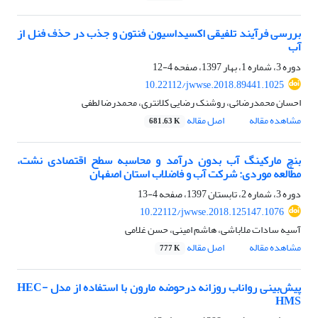
بررسی فرآیند تلفیقی اکسیداسیون فنتون و جذب در حذف فنل از
آب
دوره 3، شماره 1، بهار 1397، صفحه
4-12
10.22112/jwwse.2018.89441.1025
احسان محمدرضائی، روشنک رضایی کلانتری، محمدرضا لطفی
مشاهده مقاله
اصل مقاله
681.63 K
بنچ مارکینگ آب بدون درآمد و محاسبه سطح اقتصادی نشت،
مطالعه موردی: شرکت آب و فاضلاب استان اصفهان
دوره 3، شماره 2، تابستان 1397، صفحه
4-13
10.22112/jwwse.2018.125147.1076
آسیه سادات ملاباشی، هاشم امینی، حسن غلامی
مشاهده مقاله
اصل مقاله
777 K
پیش‌بینی رواناب روزانه درحوضه مارون با استفاده از مدل HEC-
HMS