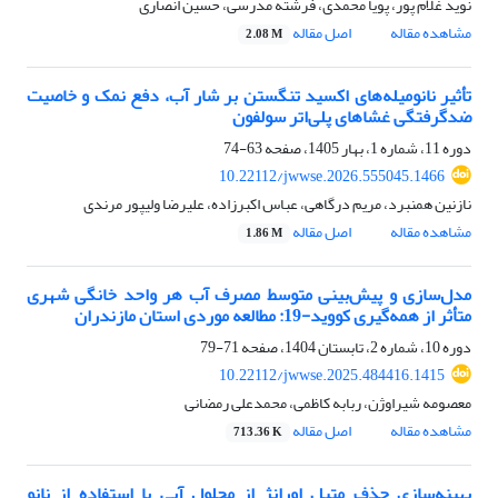
نوید غلام پور، پویا محمدی، فرشته مدرسی، حسین انصاری
مشاهده مقاله
اصل مقاله
2.08 M
تأثیر نانومیله‌های اکسید تنگستن بر شار آب، دفع نمک و خاصیت
ضدگرفتگی غشاهای پلی‌اتر سولفون
دوره 11، شماره 1، بهار 1405، صفحه
63-74
10.22112/jwwse.2026.555045.1466
نازنین همنبرد، مریم درگاهی، عباس اکبرزاده، علیرضا ولیپور مرندی
مشاهده مقاله
اصل مقاله
1.86 M
مدل‌سازی و پیش‌بینی متوسط مصرف آب هر واحد خانگی شهری
متأثر از همه‌گیری کووید-19: مطالعه موردی استان مازندران
دوره 10، شماره 2، تابستان 1404، صفحه
71-79
10.22112/jwwse.2025.484416.1415
معصومه شیراوژن، ربابه کاظمی، محمدعلی رمضانی
مشاهده مقاله
اصل مقاله
713.36 K
بهینه
سازی حذف متیل اورانژ از محلول‌ آبی با
استفاده از
نانو