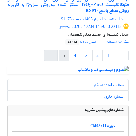
فتوکاتالیست
-ZnO
TiO
سنتز شده به
روش سل-ژل: کاربرد
2
روش سطح پاسخ
(
RSM
دوره 11، شماره 1، بهار 1405، صفحه
75-91
10.22112/jwwse.2026.540204.1459
سجاد شهسواری، محمد صالح شفیعیان
مشاهده مقاله
اصل مقاله
3.18 M
5
4
3
2
1
مقالات آماده انتشار
شماره جاری
شماره‌های پیشین نشریه
دوره 11 (1405)