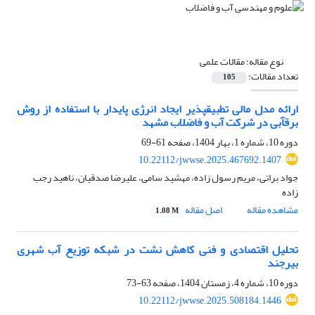
نوع مقاله:
مقالات علمی
تعداد مقالات:
105
ارائه مدل مالی تطبیق‎پذیر ایجاد انرژی پایدار با استفاده از روش
برق‎آبی در شرکت آب و فاضلاب مشهد
دوره 10، شماره 1، بهار 1404، صفحه
61-69
10.22112/jwwse.2025.467692.1407
جواد براتی، مریم رسول زاده، مهشید سامی، علیرضا صدقیان، ناهید رجب
زاده
مشاهده مقاله
اصل مقاله
1.08 M
تحلیل اقتصادی و فنی کاهش نشت در شبکه‌ توزیع آب شهری
بیرجند
دوره 10، شماره 4، زمستان 1404، صفحه
63-73
10.22112/jwwse.2025.508184.1446