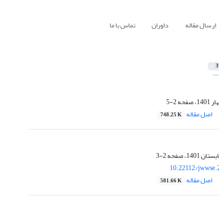
ارسال مقاله
داوران
تماس با ما
3
2-5
اصل مقاله
748.25 K
2-3
10.22112/jwwse.
اصل مقاله
581.66 K